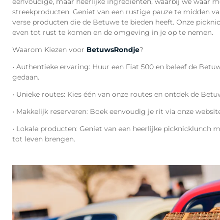
eenvoudige, maar heerlijke ingrediënten, waarbij we waar m
streekproducten
. Geniet van een rustige pauze te midden van
verse producten die de Betuwe te bieden heeft. Onze pickni
even tot rust te komen en de omgeving in je op te nemen.
Waarom Kiezen voor
Betuws
Rondje
?
•
Authentieke ervaring
: Huur een
Fiat 500
en beleef de Betuw
gedaan.
•
Unieke routes
: Kies
één van onze routes
en ontdek de Betuw
•
Makkelijk reserveren
: Boek eenvoudig je rit via onze websit
•
Lokale producten
: Geniet van een heerlijke picknicklunch
tot leven brengen.