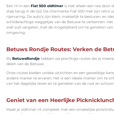
Een rit in een
Fiat 500
oldtimer
is niet alleen een reis door
stap terug in de tijd. De charmante
Fiat 500
met zijn retro u
rijervaring. De auto’s zijn klein, makkelijk te besturen, en id
schilderachtige weggetjes van de Betuwe te verkennen. Het is
snel zult vergeten, met de mogelijkheid om te genieten van z
omgeving.
Betuws
Rondje Routes: Verken de Betu
Bij
Betuws
Rondje
hebben we
prachtige routes die je mee
delen van de Betuwe
.
Onze
routes bieden unieke uitzichten en een geweldige ka
andere manier te ervaren. Het is een ideale manier om te o
van het dagelijks leven en te genieten van de rust en schoon
Geniet van een Heerlijke Picknicklunc
Maak je
oldtimer rit
compleet met een smakelijke
picknickl