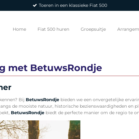
Toeren in een klassieke Fiat 500
Home
Fiat 500 huren
Groepsuitje
Arrangem
ing met BetuwsRondje
mer
rkennen? Bij
Betuws
Rondje
bieden we een onvergetelijke ervari
ngs de mooiste natuur, historische bezienswaardigheden en pitt
oekt,
Betuws
Rondje
biedt de perfecte manier om de regio te o