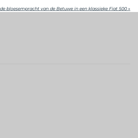
de bloesempracht van de Betuwe in een klassieke Fiat 500
»