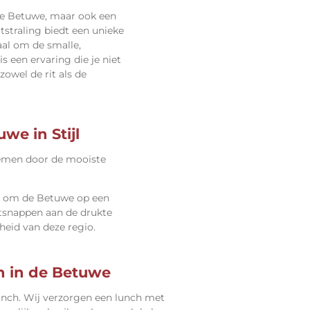
 de Betuwe, maar ook een
itstraling biedt een unieke
eaal om de smalle,
 een ervaring die je niet
owel de rit als de
we in Stijl
nemen door de mooiste
ns om de Betuwe op een
ntsnappen aan de drukte
heid van deze regio.
h in de Betuwe
unch
. Wij verzorgen een lunch met