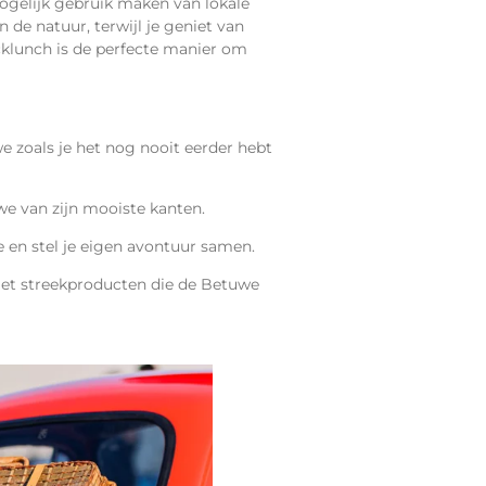
ogelijk gebruik maken van lokale
 de natuur, terwijl je geniet van
cklunch is de perfecte manier om
e zoals je het nog nooit eerder hebt
e van zijn mooiste kant
en
.
e en stel je eigen avontuur samen.
 met streekproducten die de Betuwe