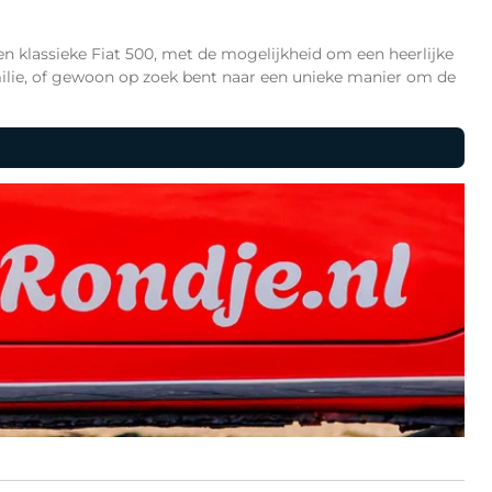
een klassieke
Fiat 500
, met de mogelijkheid om een heerlijke
amilie, of gewoon op zoek bent naar een unieke manier om de