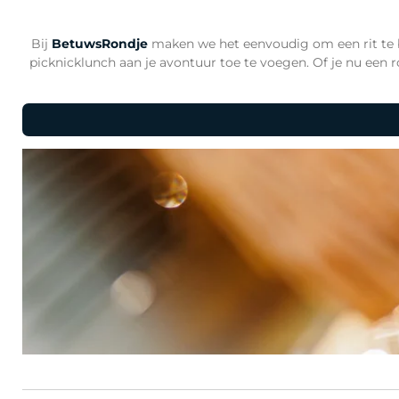
Bij
Betuws
Rondje
maken we het eenvoudig om een rit te 
picknicklunch aan je avontuur toe te voegen. Of je nu een 