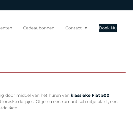
enten
Cadeaubonnen
Contact
Boek Nu
ng door middel van het huren van
klassieke
Fiat 500
oreske dorpjes. Of je nu een romantisch uitje plant, een
ntdekken.