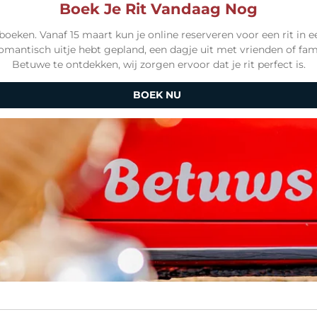
Boek Je Rit Vandaag Nog
boeken. Vanaf
15 maart
kun je online reserveren voor een rit in 
romantisch uitje hebt gepland, een dagje uit met vrienden of f
Betuwe te ontdekken, wij zorgen ervoor dat je rit perfect is.
BOEK NU