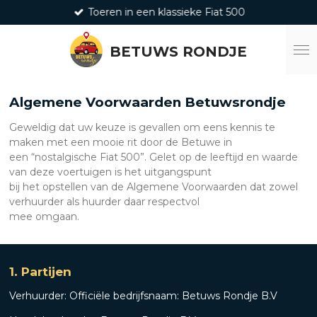
Toeren in een klassieke Fiat 500
Ga
direct
naar
BETUWS RONDJE
de
hoofdinhoud
Algemene Voorwaarden
Betuwsrondje
Geweldig dat uw keuze is gevallen om eens kennis te
maken met een mooie rit door de Betuwe in
een “nostalgische Fiat 500”. Gelet op de leeftijd en waarde
van deze voertuigen is het uitgangspunt
bij het opstellen van de Algemene Voorwaarden dat zowel
verhuurder als huurder daar respectvol
mee omgaan.
1. Partijen
Verhuurder: Officiële bedrijfsnaam: Betuws Rondje B.V