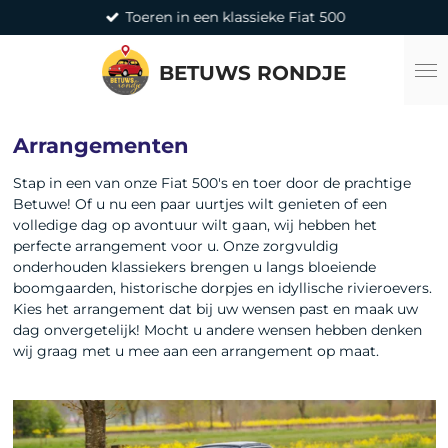
Toeren in een klassieke Fiat 500
Ga
direct
naar
BETUWS RONDJE
de
hoofdinhoud
Arrangementen
Stap in een van onze Fiat 500's en toer door de prachtige
Betuwe! Of u nu een paar uurtjes wilt genieten of een
volledige dag op avontuur wilt gaan, wij hebben het
perfecte arrangement voor u. Onze zorgvuldig
onderhouden klassiekers brengen u langs bloeiende
boomgaarden, historische dorpjes en idyllische rivieroevers.
Kies het arrangement dat bij uw wensen past en maak uw
dag onvergetelijk! Mocht u andere wensen hebben denken
wij graag met u mee aan een arrangement op maat.